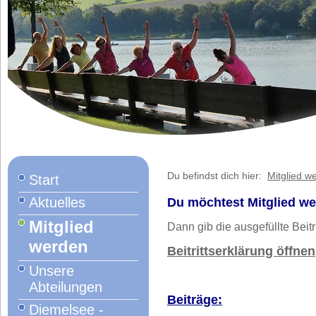
Du befindst dich hier:
Mitglied w
Start
Aktuelles
Du möchtest Mitglied w
Mitglied
Dann gib die ausgefüllte Beit
werden
Beitrittserklärung öffnen
Unsere
Abteilungen
Beiträge:
Diemelsee -